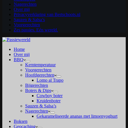
Nagerechten
Over mij
Privacyverklaring van Bertschoots.nl
Sauzen & Salsa’s
Voorgerechten
Zes passies. Eén wereld.
Home
Over mij
BBQ
Kerntemperatuur
Voorgerechten
Hoofdgerechten
Lomo al Trapo
Bijgerechten
Boters & Dips
Cowboy boter
Kruidenboter
Sauzen & Salsa’s
Nagerechten
Gekarameliseerde ananas met limoenyoghurt
Boksen
Geocaching