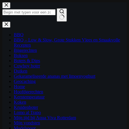
Ga
naar
de
inhoud
Geen
resultaten
BBQ
BBQ – Low & Slow, Grote Stukken Vlees en Smaakvolle
Recepten
Bijgerechten
Boksen
Boters & Dips
Cowboy boter
Duiken
Gekarameliseerde ananas met limoenyoghurt
Geocaching
Home
Hoofdgerechten
Kerntemperatuur
Koken
Kruidenboter
Lomo al Trapo
Mijn tijd bij Aqua Viva Rotterdam
Mijn vondsten
Modelspoor